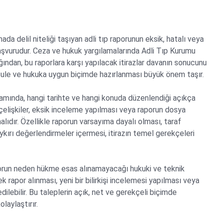
ada delil niteliği taşıyan adli tıp raporunun eksik, hatalı veya
aşvurudur. Ceza ve hukuk yargılamalarında Adli Tıp Kurumu
ığından, bu raporlara karşı yapılacak itirazlar davanın sonucunu
 usule ve hukuka uygun biçimde hazırlanması büyük önem taşır.
samında, hangi tarihte ve hangi konuda düzenlendiği açıkça
l çelişkiler, eksik inceleme yapılması veya raporun dosya
dır. Özellikle raporun varsayıma dayalı olması, taraf
ykırı değerlendirmeler içermesi, itirazın temel gerekçeleri
aporun neden hükme esas alınamayacağı hukuki ve teknik
k rapor alınması, yeni bir bilirkişi incelemesi yapılması veya
dilebilir. Bu taleplerin açık, net ve gerekçeli biçimde
laylaştırır.