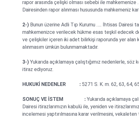
rapor arasında çelişki olması sebebi ile mahkemenize …/
Dairesinden rapor alınması hususunda mahkemeniz kara
2-)
Bunun üzerine Adli Tıp Kurumu ….. İhtisas Dairesi ta
mahkemenizce verilecek hükme esas teşkil edecek dere
ve çelişkiler içeren iki adet bilirkişi raporunda yer a
alınmasım ümkün bulunmamaktadır.
3-)
Yukarıda açıklamaya çalıştığımız nedenlerle, söz k
itiraz ediyoruz.
HUKUKİ NEDENLER :
5271 S. K. m. 62, 63, 64, 65
SONUÇ VE İSTEM :
Yukarıda açıklamaya çalı
Dairesi itirazlarımızın kabulü ile, yeniden ve itirazlarımı
incelemesi yaptırılmasına karar verilmesini, vekaleten