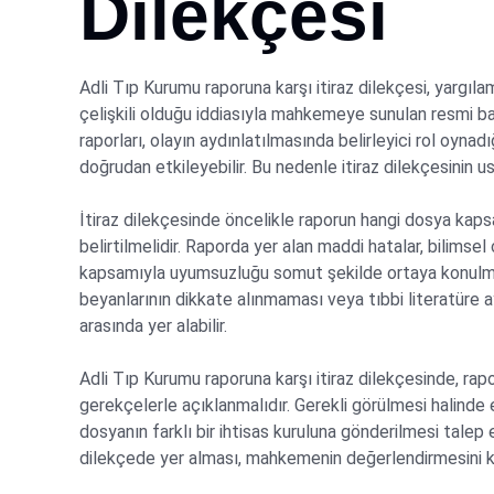
Dilekçesi
Adli Tıp Kurumu raporuna karşı itiraz dilekçesi, yargılam
çelişkili olduğu iddiasıyla mahkemeye sunulan resmi b
raporları, olayın aydınlatılmasında belirleyici rol oynad
doğrudan etkileyebilir. Bu nedenle itiraz dilekçesinin
İtiraz dilekçesinde öncelikle raporun hangi dosya kap
belirtilmelidir. Raporda yer alan maddi hatalar, bilimse
kapsamıyla uyumsuzluğu somut şekilde ortaya konulmalı
beyanlarının dikkate alınmaması veya tıbbi literatüre a
arasında yer alabilir.
Adli Tıp Kurumu raporuna karşı itiraz dilekçesinde, r
gerekçelerle açıklanmalıdır. Gerekli görülmesi halinde e
dosyanın farklı bir ihtisas kuruluna gönderilmesi talep e
dilekçede yer alması, mahkemenin değerlendirmesini ko