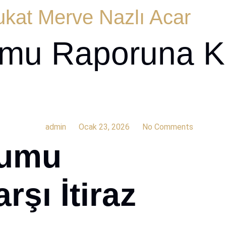
kat Merve Nazlı Acar
umu Raporuna Kar
admin
Ocak 23, 2026
No Comments
rumu
şı İtiraz