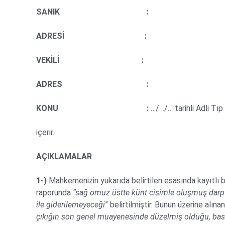
SANIK :
ADRESİ :
VEKİLİ :
ADRES :
KONU :
…/…/… tarihli Adli Tıp
içerir.
AÇIKLAMALAR
1-)
Mahkemenizin yukarıda belirtilen esasında kayıtlı bu
raporunda
“sağ omuz üstte künt cisimle oluşmuş darp i
ile giderilemeyeceği
” belirtilmiştir. Bunun üzerine alına
çıkığın son genel muayenesinde düzelmiş olduğu, basit