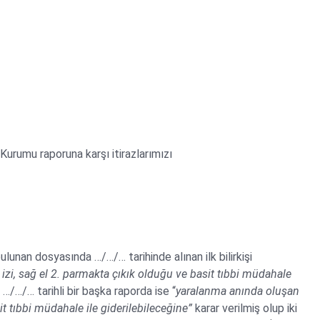
 Kurumu raporuna karşı itirazlarımızı
lunan dosyasında …/…/… tarihinde alınan ilk bilirkişi
zi, sağ el 2. parmakta çıkık olduğu ve basit tıbbi müdahale
n …/…/… tarihli bir başka raporda ise “
yaralanma anında oluşan
 tıbbi müdahale ile giderilebileceğine”
karar verilmiş olup iki