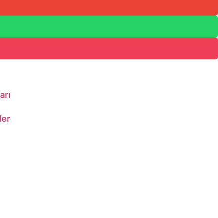
arı
ler