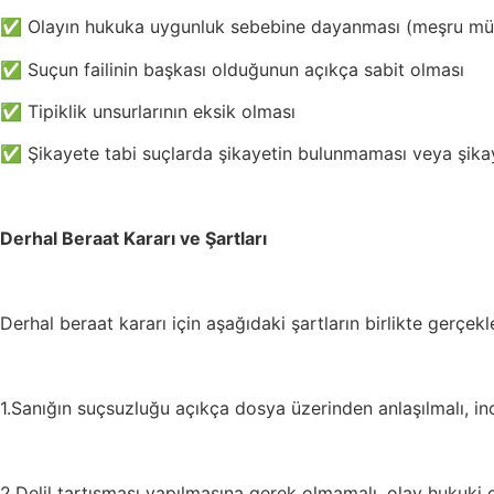
✅ Olayın hukuka uygunluk sebebine dayanması (meşru mü
✅ Suçun failinin başkası olduğunun açıkça sabit olması
✅ Tipiklik unsurlarının eksik olması
✅ Şikayete tabi suçlarda şikayetin bulunmaması veya şikay
Derhal Beraat Kararı ve Şartları
Derhal beraat kararı için aşağıdaki şartların birlikte gerçek
1.Sanığın suçsuzluğu açıkça dosya üzerinden anlaşılmalı, in
2.Delil tartışması yapılmasına gerek olmamalı, olay hukuki o