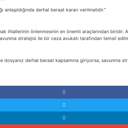
nlaşıldığında derhal beraat kararı verilmelidir.”
 hak ihlallerinin önlenmesinin en önemli araçlarından biridi
savunma stratejisi ile bir ceza avukatı tarafından temsil edilm
ve dosyanız derhal beraat kapsamına giriyorsa, savunma stra