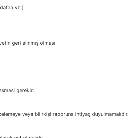
dafaa vb.)
etin geri alınmış olması
leşmesi gerekir:
celemeye veya bilirkişi raporuna ihtiyaç duyulmamalıdır.
larak net olmalıdır.