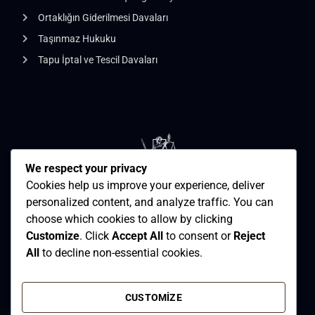
Ortaklığın Giderilmesi Davaları
Taşınmaz Hukuku
Tapu İptal ve Tescil Davaları
We respect your privacy
Cookies help us improve your experience, deliver
personalized content, and analyze traffic. You can
choose which cookies to allow by clicking
Customize
. Click
Accept All
to consent or
Reject
All
to decline non-essential cookies.
2026
Samsun Avukat - Avukat Merve Nazlı Acar.
CUSTOMIZE
All rights reserved.