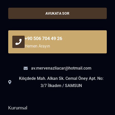
AVUKATA SOR
+90 506 704 49 26
Hemen Arayın
av.mervenazliacar@hotmail.com
Kılıçdede Mah. Alkan Sk. Cemal Öney Apt. No:
3/7 İlkadım / SAMSUN
Kurumsal