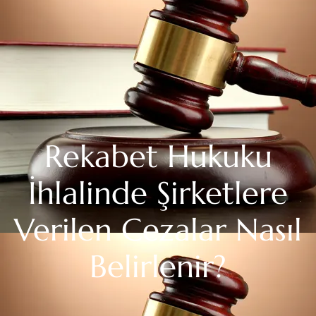
Samsun Avukat - Avukat
Merve Nazlı Acar
Rekabet Hukuku
İhlalinde Şirketlere
Verilen Cezalar Nasıl
Belirlenir?