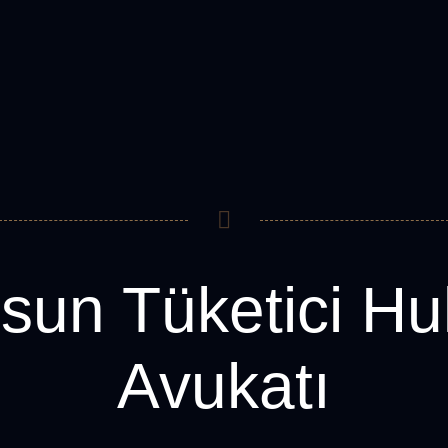
kat Merve Nazlı Acar
un Tüketici H
Avukatı