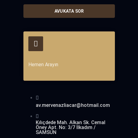
AVUKATA SOR
+90 506 704 49 26
Hemen Arayın
av.mervenazliacar@hotmail.com
Kılıçdede Mah. Alkan Sk. Cemal
Öney Apt. No: 3/7 İlkadım /
SAMSUN