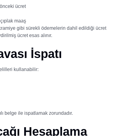
 önceki ücret
n çıplak maaş
kramiye gibi sürekli ödemelerin dahil edildiği ücret
rilmiş ücret esas alınır.
vası İspatı
illeri kullanabilir:
lı belge ile ispatlamak zorundadır.
acağı Hesaplama