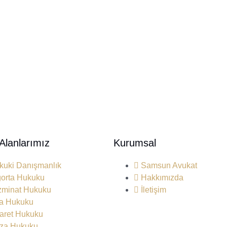
 Alanlarımız
Kurumsal
kuki Danışmanlık
Samsun Avukat
gorta Hukuku
Hakkımızda
zminat Hukuku
İletişim
ra Hukuku
caret Hukuku
za Hukuku