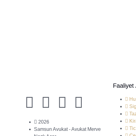
Faaliyet
Hu
Si
Ta
Ki
2026
Ti
Samsun Avukat - Avukat Merve
Ce