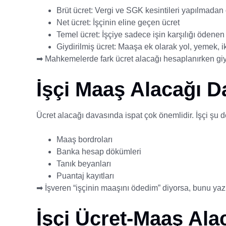
Brüt ücret: Vergi ve SGK kesintileri yapılmadan
Net ücret: İşçinin eline geçen ücret
Temel ücret: İşçiye sadece işin karşılığı ödene
Giydirilmiş ücret: Maaşa ek olarak yol, yemek, i
➡ Mahkemelerde fark ücret alacağı hesaplanırken giydi
İşçi Maaş Alacağı Da
Ücret alacağı davasında ispat çok önemlidir. İşçi şu del
Maaş bordroları
Banka hesap dökümleri
Tanık beyanları
Puantaj kayıtları
➡ İşveren “işçinin maaşını ödedim” diyorsa, bunu yazı
İşçi Ücret-Maaş Al