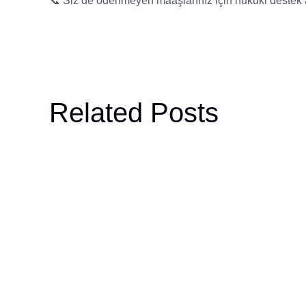
📞 Siz de ödenmeyen maaşlarınız için hukuki destek al
Related Posts