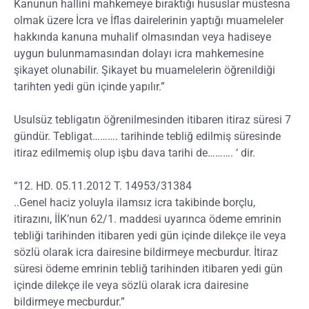
Kanunun hallini mahkemeye bıraktığı hususlar müstesna
olmak üzere İcra ve İflas dairelerinin yaptığı muameleler
hakkında kanuna muhalif olmasından veya hadiseye
uygun bulunmamasından dolayı icra mahkemesine
şikayet olunabilir. Şikayet bu muamelelerin öğrenildiği
tarihten yedi gün içinde yapılır.”
Usulsüz tebligatın öğrenilmesinden itibaren itiraz süresi 7
gündür. Tebligat………. tarihinde tebliğ edilmiş süresinde
itiraz edilmemiş olup işbu dava tarihi de………. ‘ dir.
“12. HD. 05.11.2012 T. 14953/31384
..Genel haciz yoluyla ilamsız icra takibinde borçlu,
itirazını, İİK’nun 62/1. maddesi uyarınca ödeme emrinin
tebliği tarihinden itibaren yedi gün içinde dilekçe ile veya
sözlü olarak icra dairesine bildirmeye mecburdur. İtiraz
süresi ödeme emrinin tebliğ tarihinden itibaren yedi gün
içinde dilekçe ile veya sözlü olarak icra dairesine
bildirmeye mecburdur.”