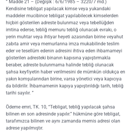
” Madde 21 – (Değişik : 6/6/1985 – 3220/7 md.)
Kendisine tebligat yapılacak kimse veya yukarıdaki
maddeler mucibince tebligat yapılabilecek kimselerden
hiçbiri gösterilen adreste bulunmaz veya tebellüğden
imtina ederse, tebliğ memuru tebliğ olunacak evrakı, o
yerin muhtar veya ihtiyar heyeti azasından birine veyahut
zabıta amir veya memurlarına imza mukabilinde teslim
eder ve tesellüm edenin adresini ihtiva eden ihbarnameyi
gösterilen adresteki binanın kapısına yapıştırmakla
beraber, adreste bulunmama halinde tebliğ olunacak
şahsa keyfiyetin haber verilmesini de mümkün oldukça en
yakın komşularından birine, varsa yönetici veya kapıcıya
da bildirilir. İhbarnamenin kapıya yapıştırıldığı tarih, tebliğ
tarihi sayılır. ”
Ödeme emri, TK. 10, “Tebligat, tebliğ yapılacak şahsa
bilinen en son adresinde yapılır.” hükmüne göre tebligat,
tarafımızca bilinen ve aynı zamanda mernis adresi olan
adrese yapılmıştır.