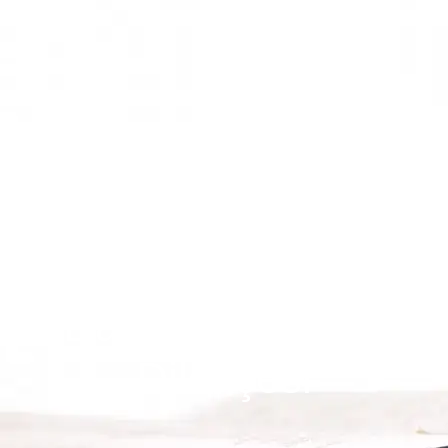
Samsun Avukat - Avukat
Merve Nazlı Acar
Usulsüz Tebliğe
Dayalı Şikayet
Davasına Cevap
Dilekçesi