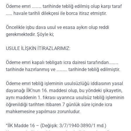
Ödeme emri ……… tarihinde tebliğ edilmiş olup karşı taraf
…… havale tarihli dilekçesi ile borca itiraz etmiştir.
Öncelikle işbu dava usul ve esasa aykırı olup reddi
gerekmektedir. Şöyle ki;
USULE İLİŞKİN İTİRAZLARIMIZ:
Ödeme emri kapalı tebligatı icra dairesi tarafından………
tarihinde hazırlanmış ve ………. tarihinde tebliğ edilmiştir.
Ödeme emri tebliğ işleminin usulsüzlüğü iddiasının yasal
dayanağı İİK’nun 16. maddesi olup, bu yöndeki şikayetin,
aynı maddenin 1. fıkrası uyarınca usulsüz tebliğ işleminin
öğrenildiği tarihten itibaren 7 günlük süre içinde icra
mahkemesine yapılması zorunludur.
“İİK Madde 16 – (Değişik: 3/7/1940-3890/1 md.)