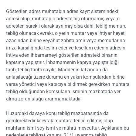
Gösterilen adres muhatabın adres kayıt sistemindeki
adresi olup, muhatap o adreste hiç oturmamış veya o
adresten sürekli olarak ayrılmış olsa dahi, tebliğ memuru
tebliğ olunacak evrakı, o yerin muhtar veya ihtiyar heyeti
azasından birine veyahut zabıta amir veya memurlarına
imza karşılığında teslim eder ve tesellüm edenin adresini
ihtiva eden ihbarnameyi gösterilen adresteki binanın
kapısına yapıştırır. İhbarnamenin kapıya yapıştırıldığı
tarih, tebliğ tarihi sayılır. Maddenin lafzından da
anlaşılacağı üzere durumu en yakın komşulardan birine,
varsa yönetici veya kapıcıya bildirmek gerekirken muhtara
tebliğ olduğundan komşuların isminin mazbatada yer
alma zorunluluğu aranmamaktadır.
Huzurdaki davaya konu tebliğ mazbatasında da
görülmektedir ki evrak muhtara tebliğ edilmiş olup
muhtarın ismi soy ismi ve mührü mevcuttur. Açıklanan bu
nedenlerle tebligat kanunu 21/1 uyarınca tebliğ