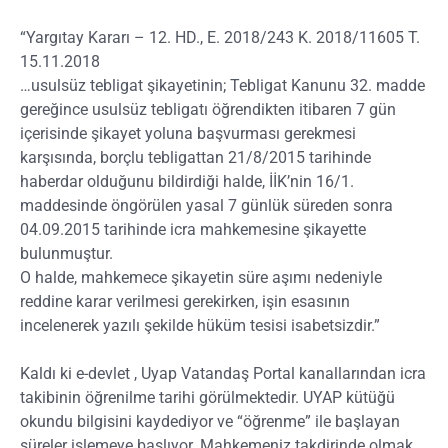
“Yargıtay Kararı – 12. HD., E. 2018/243 K. 2018/11605 T.
15.11.2018
…usulsüz tebligat şikayetinin; Tebligat Kanunu 32. madde
gereğince usulsüz tebligatı öğrendikten itibaren 7 gün
içerisinde şikayet yoluna başvurması gerekmesi
karşısında, borçlu tebligattan 21/8/2015 tarihinde
haberdar olduğunu bildirdiği halde, İİK’nin 16/1.
maddesinde öngörülen yasal 7 günlük süreden sonra
04.09.2015 tarihinde icra mahkemesine şikayette
bulunmuştur.
O halde, mahkemece şikayetin süre aşımı nedeniyle
reddine karar verilmesi gerekirken, işin esasının
incelenerek yazılı şekilde hüküm tesisi isabetsizdir.”
Kaldı ki e-devlet , Uyap Vatandaş Portal kanallarından icra
takibinin öğrenilme tarihi görülmektedir. UYAP kütüğü
okundu bilgisini kaydediyor ve “öğrenme” ile başlayan
süreler işlemeye başlıyor. Mahkemeniz takdirinde olmak