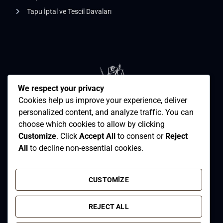
Tapu İptal ve Tescil Davaları
We respect your privacy
Cookies help us improve your experience, deliver
personalized content, and analyze traffic. You can
choose which cookies to allow by clicking
Customize
. Click
Accept All
to consent or
Reject
All
to decline non-essential cookies.
2026
Samsun Avukat - Avukat Merve Nazlı Acar.
CUSTOMIZE
All rights reserved.
REJECT ALL