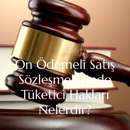
Samsun Avukat - Avukat
Merve Nazlı Acar
Ön Ödemeli Satış
Sözleşmelerinde
Tüketici Hakları
Nelerdir?